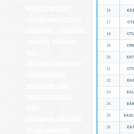
Diplomas concedidos
16
EA
Locators EA más buscados
17
CT
DIPLOMA WAC
Diploma DXCC
18
CT
Comarcas C. Valenciana
19
CR
Bases
20
EA
Tus Comarcas acreditadas
21
CT
Placas concedidas
22
EA
DIPLOMAS CONCEDIDOS
23
EA
COMARCAS ARAGONESAS
24
EA
Bases
25
EA3C
Tus comarcas acreditadas
26
EA
DIPLOMAS CONCEDIDOS