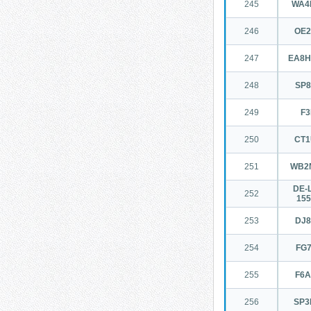
245
WA4
246
OE
247
EA8H
248
SP
249
F3
250
CT
251
WB2
DE-L
252
155
253
DJ
254
FG
255
F6
256
SP3