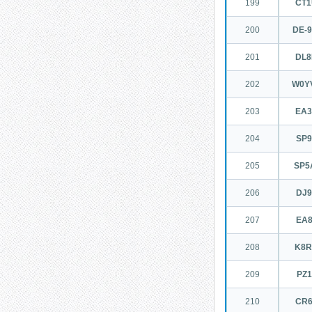
199
CT
200
DE-9
201
DL
202
W0Y
203
EA
204
SP
205
SP5
206
DJ
207
EA
208
K8
209
PZ
210
CR