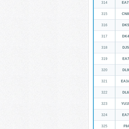
314
EA
315
CN
316
DK
317
DK
318
DJ
319
EA
320
DL
321
EA3
322
DL
323
YU1
324
EA
325
F9