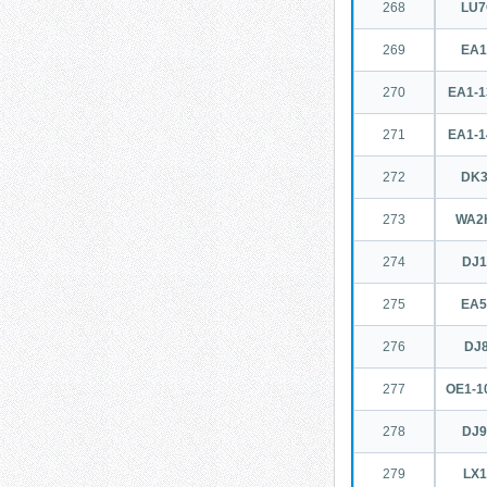
268
LU
269
EA
270
EA1-
271
EA1-
272
DK
273
WA2
274
DJ
275
EA
276
DJ8
277
OE1-1
278
DJ
279
LX