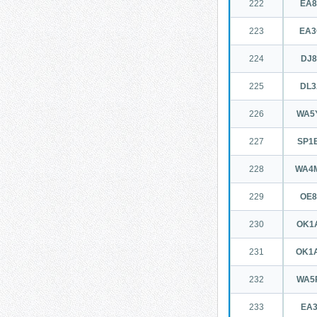
222
EA
223
EA
224
DJ
225
DL
226
WA5
227
SP1
228
WA4
229
OE
230
OK1
231
OK1
232
WA5
233
EA