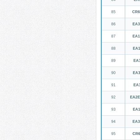
85
CR
86
EA
87
EA
88
EA
89
EA3
90
EA
91
EA
92
EA2E
93
EA
94
EA
95
CR