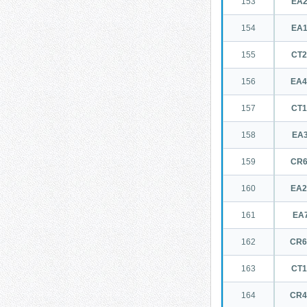
153
EA
154
EA
155
CT
156
EA
157
CT
158
EA
159
CR
160
EA
161
EA
162
CR
163
CT
164
CR