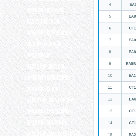
4
EA
DIPLOMA 100 EA CW
5
EA
BASES 100 EA CW
6
CT
DIPLOMAS CONCEDIDOS
7
EA
Cuadro de Honor
8
EA
DIPLOMA CIA
9
EA5B
BASES DIPLOMA CIA
10
EA
DIPLOMAS CONCEDIDOS
DIPLOMA ESPAÑA
11
CT
BASES DIPLOMA ESPAÑA
12
EA
Diplomas concedidos
13
CT
Diploma Locator EA
14
CT
Bases Diploma Locator EA
15
EA