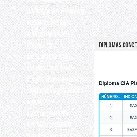
Bases programa EADX100
Cuadros de Honor y Ranking
Diplomas concedidos
EADX100 TOP ANUAL
DIPLOMAS CONCE
DIPLOMA TTLOC
Bases Diploma TTLOC
DIPLOMAS CONCEDIDOS
Cuadros de Honor y Ranking
Diploma CIA Pl
Locators EA más buscados
▲
NÚMERO
INDICA
▼
DIPLOMA TPEA
1
EA
BASES DIPLOMA TPEA
2
EA
DIPLOMAS CONCEDIDOS
3
EA3F
Provincias más buscadas