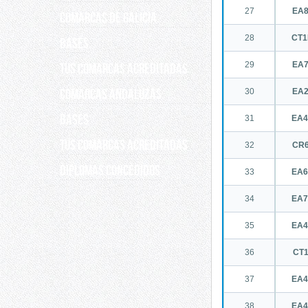
27
EA
COMARCAS DE GALICIA
28
CT
Bases
29
EA
Tus comarcas acreditadas
COMARCAS ANDALUZAS
30
EA
Bases
31
EA
Tus comarcas acreditadas
32
CR
DIPLOMAS CONCEDIDOS
33
EA
34
EA
35
EA
36
CT
37
EA
38
EA