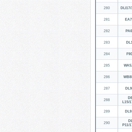
280
DLI17/
281
EA
282
PA
283
DL1
284
F9
285
WA5
286
WB8
287
DL
DE
288
L15/1
289
DL
DL
290
P11/1