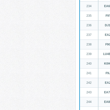
234
EA
235
F9
236
DJ1
237
EA
238
F9
239
LU4
240
K0
241
F9
242
EA
243
EA
244
EA