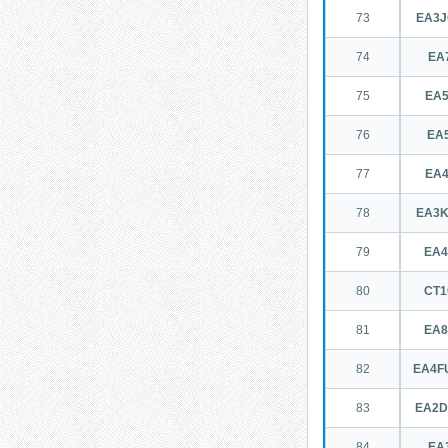
73
EA3J
74
EA7
75
EA
76
EA5
77
EA
78
EA3K
79
EA
80
CT
81
EA
82
EA4F
83
EA2D
84
EA3