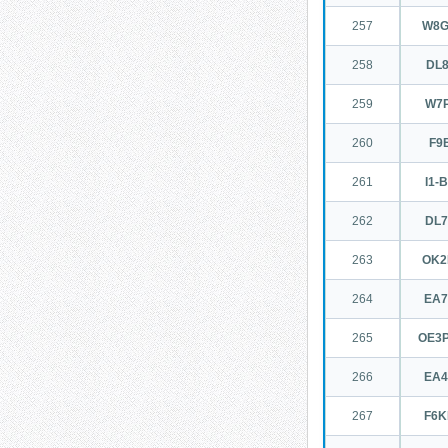
257
W8
258
DL
259
W7
260
F9
261
I1-
262
DL
263
OK2
264
EA
265
OE3
266
EA
267
F6