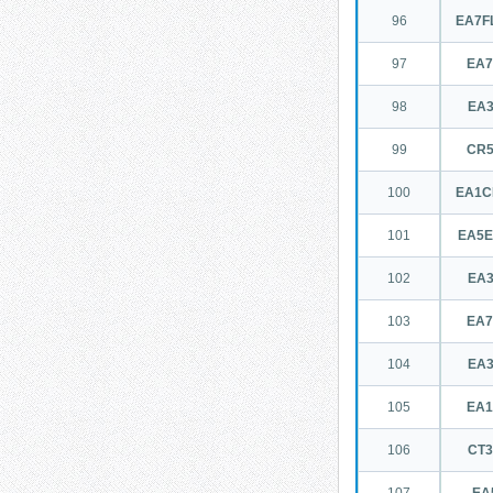
96
EA7F
97
EA
98
EA
99
CR
100
EA1C
101
EA5E
102
EA
103
EA
104
EA
105
EA
106
CT