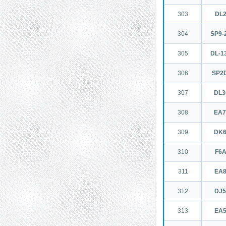
303
DL
304
SP9-
305
DL-1
306
SP2
307
DL
308
EA
309
DK
310
F6
311
EA
312
DJ
313
EA