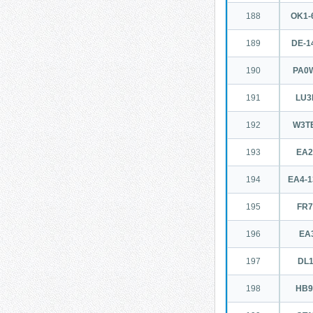
188
OK1-
189
DE-1
190
PA0
191
LU3
192
W3T
193
EA
194
EA4-
195
FR
196
EA3
197
DL
198
HB9