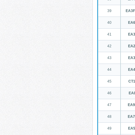
39
EA3F
40
EA
41
EA
42
EA
43
EA
44
EA
45
CT
46
EA
47
EA
48
EA
49
EA