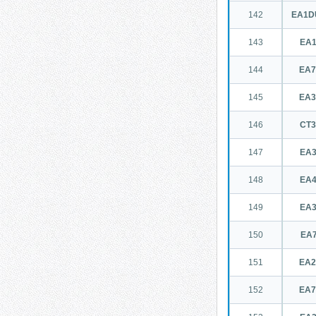
142
EA1D
143
EA
144
EA
145
EA
146
CT
147
EA
148
EA
149
EA
150
EA
151
EA
152
EA