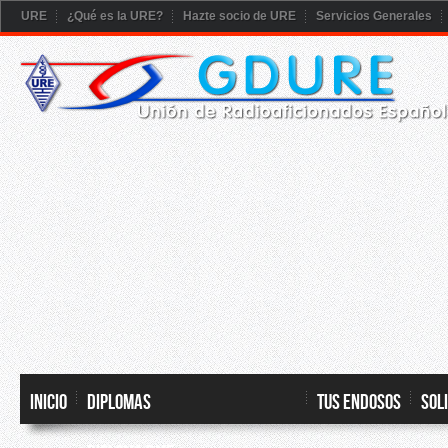
URE
¿Qué es la URE?
Hazte socio de URE
Servicios Generales
Inicio
DIPLOMAS
TUS ENDOSOS
SOL