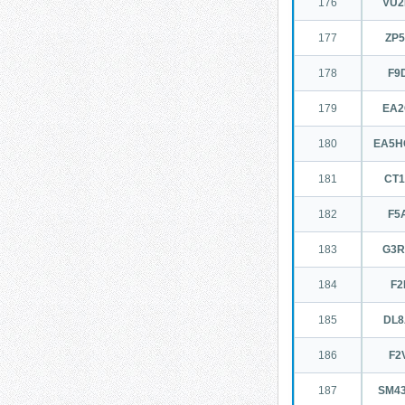
176
VU
177
ZP
178
F9
179
EA
180
EA5H
181
CT
182
F5
183
G3
184
F2
185
DL
186
F2
187
SM4