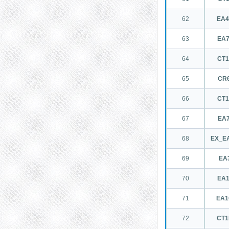
62
EA
63
EA
64
CT
65
CR
66
CT
67
EA
68
EX_E
69
EA3
70
EA
71
EA
72
CT