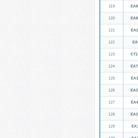
119
EA
120
EA
121
EA
122
EA7
123
CT
124
EA
125
EA
126
EA
127
EA
128
EA
129
EA