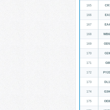
165
CR7
166
EA1
167
EA
168
WB6
169
OD
170
OZ
171
G8
172
PY2
173
DL
174
G3
175
OE