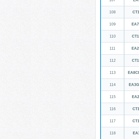
107
EA
108
CT1
109
EA
110
CT
111
EA
112
CT
113
EA8C
114
EA3G
115
EA
116
CT1
117
CT1
118
EA