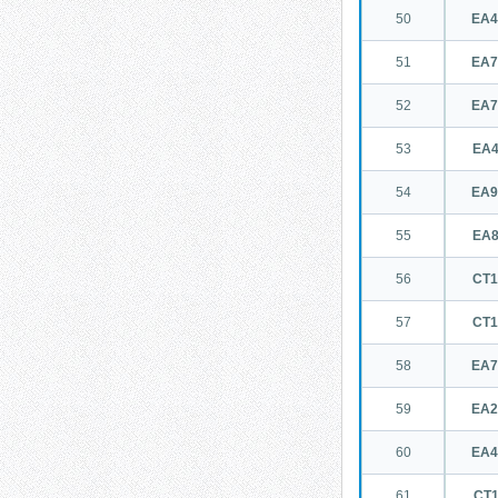
50
EA
51
EA
52
EA
53
EA
54
EA
55
EA
56
CT
57
CT
58
EA
59
EA
60
EA
61
CT