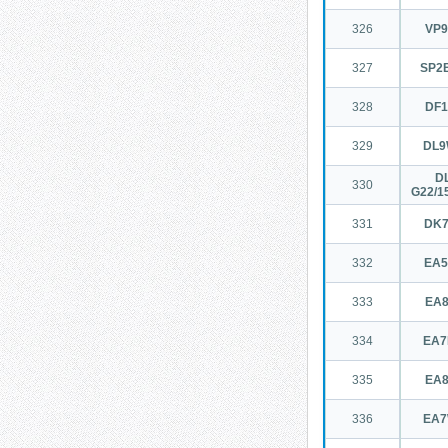
326
VP
327
SP2
328
DF
329
DL
DL
330
G22/1
331
DK
332
EA
333
EA
334
EA
335
EA
336
EA