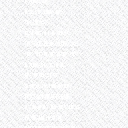
DIPLOMA DME
BASES DIPLOMA DME
TUS ENDOSOS
CUADROS DE HONOR DME
TROFEO EXPEDICIONARIO 2025
TROFEO EXPEDICIONARIO 2026
DIPLOMAS CONCEDIDOS
REFERENCIAS DME
SUBIR LOG ACTIVIDAD DME
FOTOS ACTIVIDADES DME
Actividades DME no válidas
PROGRAMA EADX100