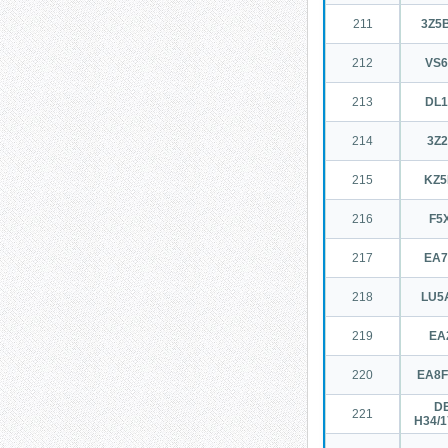
211
3Z5
212
VS
213
DL
214
3Z
215
KZ
216
F5
217
EA
218
LU5
219
EA
220
EA8F
DE
221
H34/1