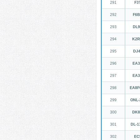
291
F3
292
F6
293
DL
294
K2
295
DJ
296
EA
297
EA
298
EA8F
299
ONL-
300
DK
301
DL-1
302
EC