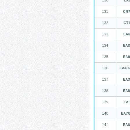
130
EA
131
CR
132
CT
133
EA
134
EA
135
EA
136
EA4G
137
EA
138
EA
139
EA
140
EA7G
141
EA