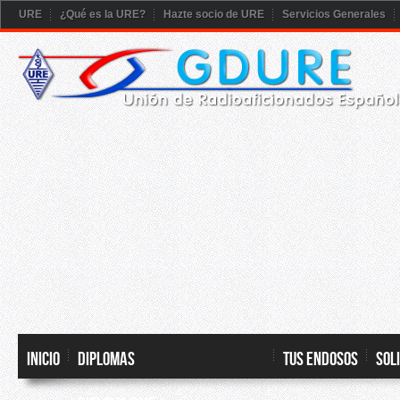
URE
¿Qué es la URE?
Hazte socio de URE
Servicios Generales
Inicio
DIPLOMAS
TUS ENDOSOS
SOL