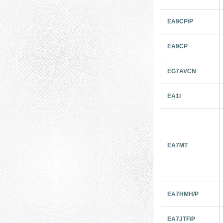
EA9CP/P
EA9CP
EG7AVCN
EA1I
EA7MT
EA7HMH/P
EA7JTF/P