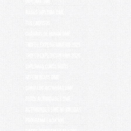
DIPLOMA DME
BASES DIPLOMA DME
TUS ENDOSOS
CUADROS DE HONOR DME
TROFEO EXPEDICIONARIO 2025
TROFEO EXPEDICIONARIO 2026
DIPLOMAS CONCEDIDOS
REFERENCIAS DME
SUBIR LOG ACTIVIDAD DME
FOTOS ACTIVIDADES DME
Actividades DME no válidas
PROGRAMA EADX100