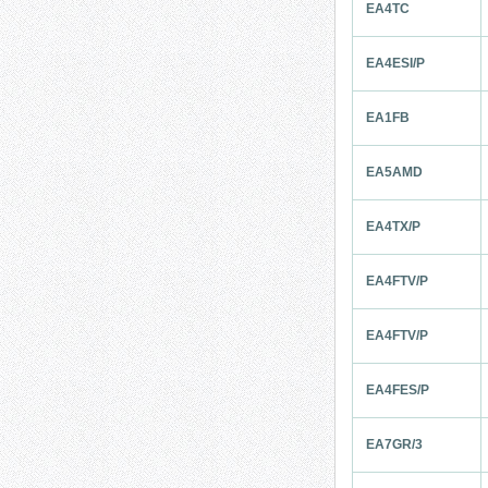
EA4TC
EA4ESI/P
EA1FB
EA5AMD
EA4TX/P
EA4FTV/P
EA4FTV/P
EA4FES/P
EA7GR/3