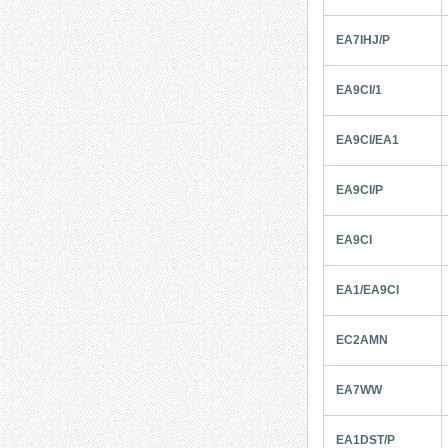
EA7IHJ/P
EA9CI/1
EA9CI/EA1
EA9CI/P
EA9CI
EA1/EA9CI
EC2AMN
EA7WW
EA1DST/P