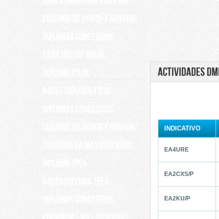
Bases programa EADX100
Cuadros de Honor y Ranking
Diplomas concedidos
EADX100 TOP ANUAL
Actividades DM
DIPLOMA TTLOC
Bases Diploma TTLOC
DIPLOMAS CONCEDIDOS
Cuadros de Honor y Ranking
INDICATIVO
Locators EA más buscados
EA4URE
DIPLOMA TPEA
EA2CXS/P
BASES DIPLOMA TPEA
DIPLOMAS CONCEDIDOS
EA2KU/P
Provincias más buscadas