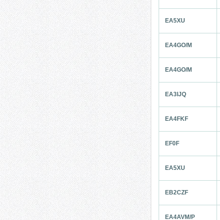
EA5XU
EA4GO/M
EA4GO/M
EA3IJQ
EA4FKF
EF0F
EA5XU
EB2CZF
EA4AVM/P