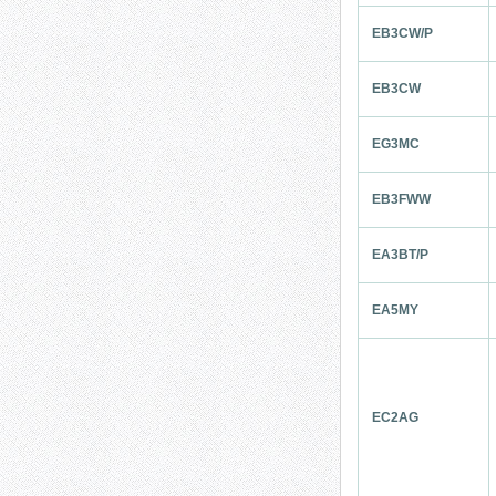
EB3CW/P
EB3CW
EG3MC
EB3FWW
EA3BT/P
EA5MY
EC2AG