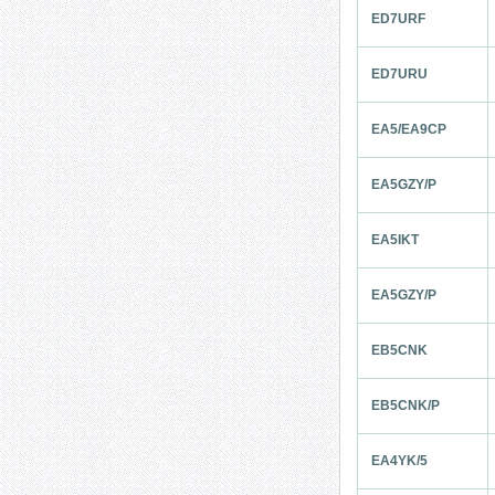
ED7URF
ED7URU
EA5/EA9CP
EA5GZY/P
EA5IKT
EA5GZY/P
EB5CNK
EB5CNK/P
EA4YK/5