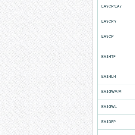
EA9CP/EA7
EA9CP/7
EA9CP
EA1HTF
EA1HLH
EA1GWM/M
EA1GWL
EA1DFP