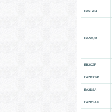
EA5TW/4
EA2AQM
EB2CZF
EA2DXY/P
EA2DSA
EA2DSA/P