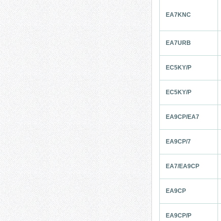
EA7KNC
EA7URB
EC5KY/P
EC5KY/P
EA9CP/EA7
EA9CP/7
EA7/EA9CP
EA9CP
EA9CP/P