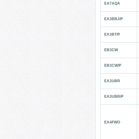
EA7AQA
EA3BBJ/P
EA3BT/P
EB3CW
EB3CW/P
EA3UBR
EA3UBR/P
EA4FWO