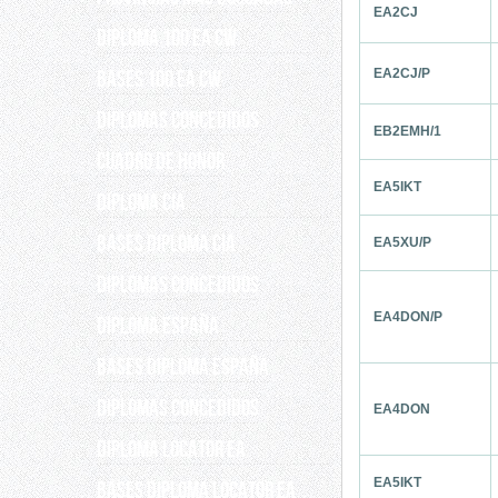
EA2CJ
DIPLOMA 100 EA CW
BASES 100 EA CW
EA2CJ/P
DIPLOMAS CONCEDIDOS
EB2EMH/1
Cuadro de Honor
EA5IKT
DIPLOMA CIA
BASES DIPLOMA CIA
EA5XU/P
DIPLOMAS CONCEDIDOS
EA4DON/P
DIPLOMA ESPAÑA
BASES DIPLOMA ESPAÑA
Diplomas concedidos
EA4DON
Diploma Locator EA
EA5IKT
Bases Diploma Locator EA