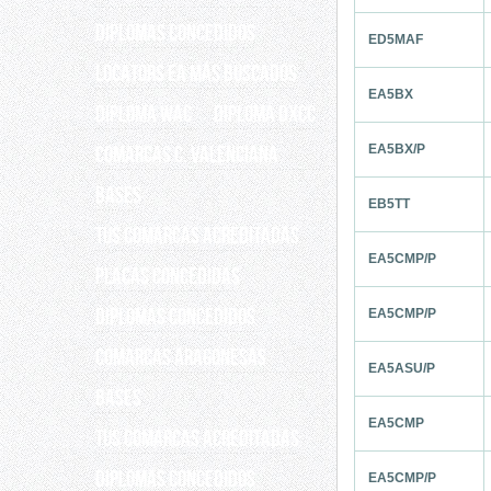
Diplomas concedidos
ED5MAF
Locators EA más buscados
EA5BX
DIPLOMA WAC
Diploma DXCC
Comarcas C. Valenciana
EA5BX/P
Bases
EB5TT
Tus Comarcas acreditadas
EA5CMP/P
Placas concedidas
DIPLOMAS CONCEDIDOS
EA5CMP/P
COMARCAS ARAGONESAS
EA5ASU/P
Bases
EA5CMP
Tus comarcas acreditadas
DIPLOMAS CONCEDIDOS
EA5CMP/P