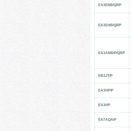
EA3ENB/QRP
EA3EHB/QRP
EA3ANB/P/QRP
EB3JT/P
EA3HP/P
EA3HP
EA7AQA/P