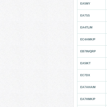
EA5MY
EA7SS
EA4TL/M
EC4AMK/P
EB7IN/QRP
EA5IKT
EC7DX
EA7AHA/M
EA7HMK/P