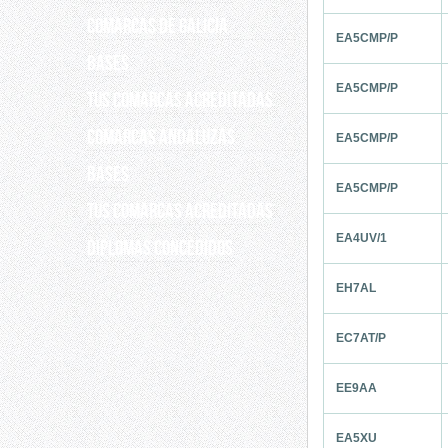
COMARCAS DE GALICIA
EA5CMP/P
Bases
EA5CMP/P
Tus comarcas acreditadas
COMARCAS ANDALUZAS
EA5CMP/P
Bases
EA5CMP/P
Tus comarcas acreditadas
EA4UV/1
DIPLOMAS CONCEDIDOS
EH7AL
EC7AT/P
EE9AA
EA5XU