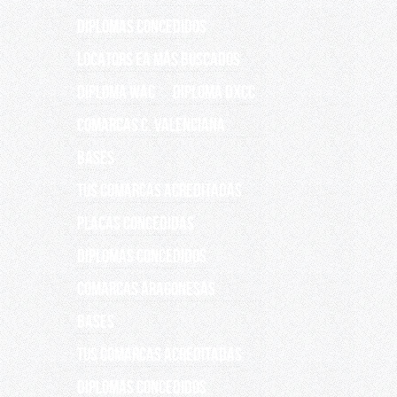
Diplomas concedidos
Locators EA más buscados
DIPLOMA WAC
Diploma DXCC
Comarcas C. Valenciana
Bases
Tus Comarcas acreditadas
Placas concedidas
DIPLOMAS CONCEDIDOS
COMARCAS ARAGONESAS
Bases
Tus comarcas acreditadas
DIPLOMAS CONCEDIDOS