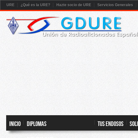
URE
¿Qué es la URE?
Hazte socio de URE
Servicios Generales
Inicio
DIPLOMAS
TUS ENDOSOS
SOL