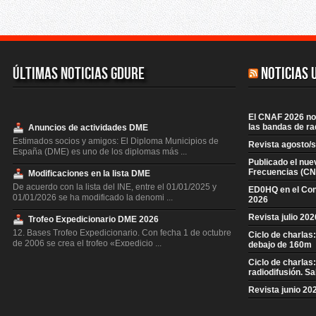
Últimas Noticias GDURE
Noticias 
El CNAF 2026 no 
las bandas de ra
Anuncios de actividades DME
Estimados socios y amigos: El Diploma Municipios de
Revista agosto/
España (DME) es uno de los diplomas más ...
Publicado el nue
Frecuencias (CN
Modificaciones en la lista DME
De acuerdo con la lista del INE, entre el 01/01/2025 y
ED0HQ en el Co
01/01/2026 se ha modificado la denomi ...
2026
Revista julio 20
Trofeo Expedicionario DME 2026
12. Bases Trofeo Expedicionario. Con fecha 1 de octubre
Ciclo de charlas
de 2006 se crea el trofeo «Expedicio ...
debajo de 160m
Ciclo de charlas
EADX100 TOP Anual 2026
radiodifusión. S
El trofeo permanente EADX100 Top Anual que premiará
al mejor Dxista de cada año, valorando e ...
Revista junio 20
Modificaciones en la lista DME