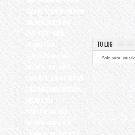
Bases programa EADX100
Cuadros de Honor y Ranking
Diplomas concedidos
EADX100 TOP ANUAL
TU LOG
DIPLOMA TTLOC
Bases Diploma TTLOC
Solo para usuario
DIPLOMAS CONCEDIDOS
Cuadros de Honor y Ranking
Locators EA más buscados
DIPLOMA TPEA
BASES DIPLOMA TPEA
DIPLOMAS CONCEDIDOS
Provincias más buscadas