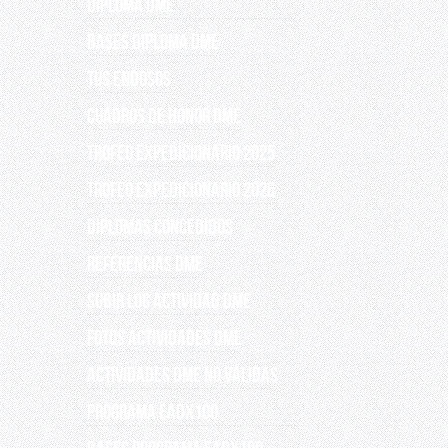
DIPLOMA DME
BASES DIPLOMA DME
TUS ENDOSOS
CUADROS DE HONOR DME
TROFEO EXPEDICIONARIO 2025
TROFEO EXPEDICIONARIO 2026
DIPLOMAS CONCEDIDOS
REFERENCIAS DME
SUBIR LOG ACTIVIDAD DME
FOTOS ACTIVIDADES DME
Actividades DME no válidas
PROGRAMA EADX100