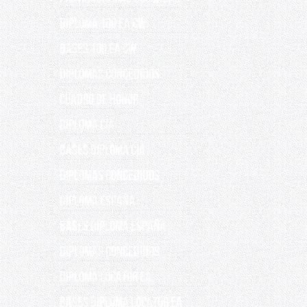
DIPLOMA 100 EA CW
BASES 100 EA CW
DIPLOMAS CONCEDIDOS
Cuadro de Honor
DIPLOMA CIA
BASES DIPLOMA CIA
DIPLOMAS CONCEDIDOS
DIPLOMA ESPAÑA
BASES DIPLOMA ESPAÑA
Diplomas concedidos
Diploma Locator EA
Bases Diploma Locator EA