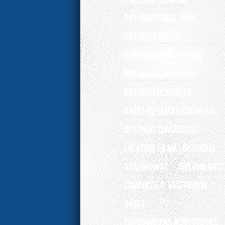
DIPLOMAS CONCEDIDOS
DIPLOMA ESPAÑA
BASES DIPLOMA ESPAÑA
Diplomas concedidos
Diploma Locator EA
Bases Diploma Locator EA
Diplomas concedidos
Locators EA más buscados
DIPLOMA WAC
Diploma DXCC
Comarcas C. Valenciana
Bases
Tus Comarcas acreditadas