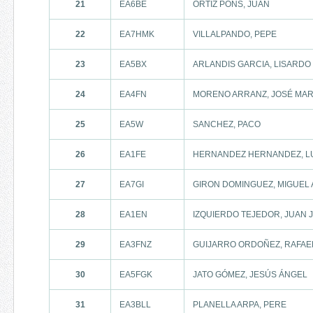
21
EA6BE
ORTIZ PONS, JUAN
22
EA7HMK
VILLALPANDO, PEPE
23
EA5BX
ARLANDIS GARCIA, LISARDO
24
EA4FN
MORENO ARRANZ, JOSÉ MA
25
EA5W
SANCHEZ, PACO
26
EA1FE
HERNANDEZ HERNANDEZ, L
27
EA7GI
GIRON DOMINGUEZ, MIGUEL
28
EA1EN
IZQUIERDO TEJEDOR, JUAN 
29
EA3FNZ
GUIJARRO ORDOÑEZ, RAFAE
30
EA5FGK
JATO GÓMEZ, JESÚS ÁNGEL
31
EA3BLL
PLANELLA ARPA, PERE