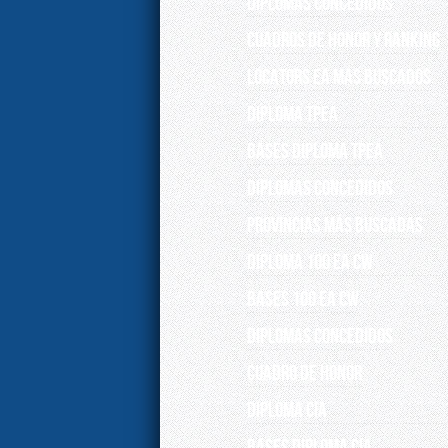
DIPLOMAS CONCEDIDOS
Cuadros de Honor y Ranking
Locators EA más buscados
DIPLOMA TPEA
BASES DIPLOMA TPEA
DIPLOMAS CONCEDIDOS
Provincias más buscadas
DIPLOMA 100 EA CW
BASES 100 EA CW
DIPLOMAS CONCEDIDOS
Cuadro de Honor
DIPLOMA CIA
BASES DIPLOMA CIA