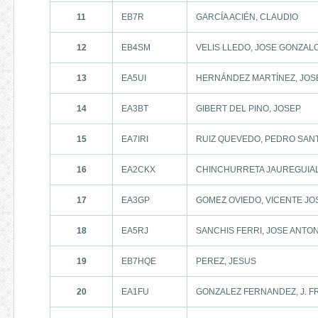
11
EB7R
GARCÍA ACIÉN, CLAUDIO
12
EB4SM
VELIS LLEDO, JOSE GONZAL
13
EA5UI
HERNÁNDEZ MARTÍNEZ, JOSÉ
14
EA3BT
GIBERT DEL PINO, JOSEP
15
EA7IRI
RUIZ QUEVEDO, PEDRO SAN
16
EA2CKX
CHINCHURRETA JAUREGUIA
17
EA3GP
GOMEZ OVIEDO, VICENTE JO
18
EA5RJ
SANCHIS FERRI, JOSE ANTO
19
EB7HQE
PEREZ, JESUS
20
EA1FU
GONZALEZ FERNANDEZ, J. 