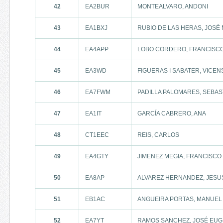
42
EA2BUR
MONTEALVARO, ANDONI
43
EA1BXJ
RUBIO DE LAS HERAS, JOSÉ
44
EA4APP
LOBO CORDERO, FRANCISC
45
EA3WD
FIGUERAS I SABATER, VICEN
46
EA7FWM
PADILLA PALOMARES, SEBAS
47
EA1IT
GARCÍA CABRERO, ANA
48
CT1EEC
REIS, CARLOS
49
EA4GTY
JIMENEZ MEGIA, FRANCISCO
50
EA8AP
ALVAREZ HERNANDEZ, JESU
51
EB1AC
ANGUEIRA PORTAS, MANUEL
52
EA7YT
RAMOS SANCHEZ, JOSÉ EUG