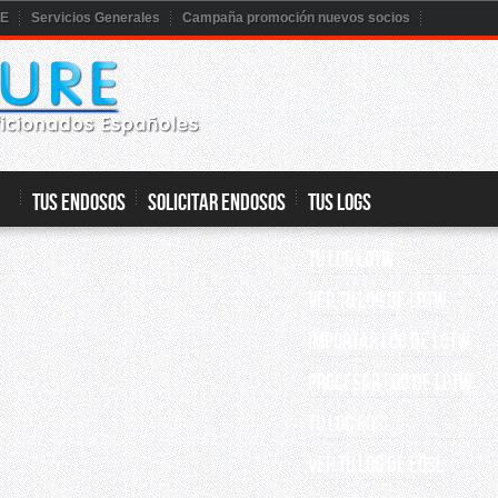
RE
Servicios Generales
Campaña promoción nuevos socios
TUS ENDOSOS
SOLICITAR ENDOSOS
TUS LOGS
TU LOG LOTW
VER TU LOG DE LOTW
IMPORTAR LOG DE LOTW
PROCESAR LOG DE LOTW
TU LOG EQSL
VER TU LOG DE EQSL