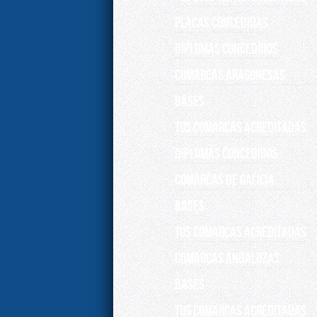
Placas concedidas
DIPLOMAS CONCEDIDOS
COMARCAS ARAGONESAS
Bases
Tus comarcas acreditadas
DIPLOMAS CONCEDIDOS
COMARCAS DE GALICIA
Bases
Tus comarcas acreditadas
COMARCAS ANDALUZAS
Bases
Tus comarcas acreditadas