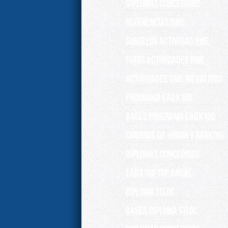
DIPLOMAS CONCEDIDOS
REFERENCIAS DME
SUBIR LOG ACTIVIDAD DME
FOTOS ACTIVIDADES DME
Actividades DME no válidas
PROGRAMA EADX100
Bases programa EADX100
Cuadros de Honor y Ranking
Diplomas concedidos
EADX100 TOP ANUAL
DIPLOMA TTLOC
Bases Diploma TTLOC