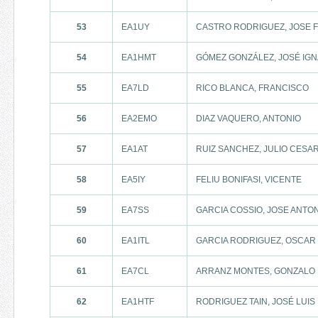
53
EA1UY
CASTRO RODRIGUEZ, JOSE F
54
EA1HMT
GÓMEZ GONZÁLEZ, JOSÉ IGN
55
EA7LD
RICO BLANCA, FRANCISCO
56
EA2EMO
DIAZ VAQUERO, ANTONIO
57
EA1AT
RUIZ SANCHEZ, JULIO CESA
58
EA5IY
FELIU BONIFASI, VICENTE
59
EA7SS
GARCIA COSSIO, JOSE ANTO
60
EA1ITL
GARCIA RODRIGUEZ, OSCAR
61
EA7CL
ARRANZ MONTES, GONZALO
62
EA1HTF
RODRIGUEZ TAIN, JOSÉ LUIS