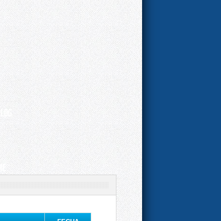
 LOG
ME