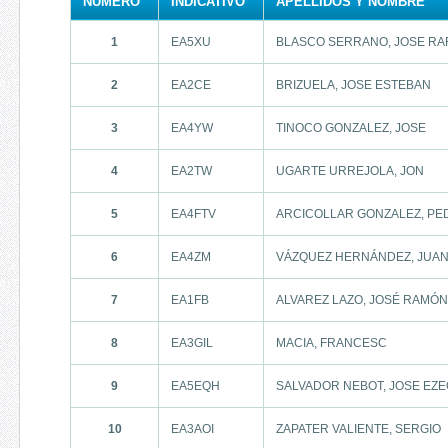
NÚMERO
INDICATIVO
APELLIDOS Y NOMBRE
1
EA5XU
BLASCO SERRANO, JOSE RA
2
EA2CE
BRIZUELA, JOSE ESTEBAN
3
EA4YW
TINOCO GONZALEZ, JOSE
4
EA2TW
UGARTE URREJOLA, JON
5
EA4FTV
ARCICOLLAR GONZALEZ, PE
6
EA4ZM
VÁZQUEZ HERNÁNDEZ, JUA
7
EA1FB
ALVAREZ LAZO, JOSÉ RAMÓN
8
EA3GIL
MACIA, FRANCESC
9
EA5EQH
SALVADOR NEBOT, JOSE EZE
10
EA3AOI
ZAPATER VALIENTE, SERGIO