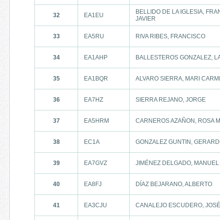
BELLIDO DE LA IGLESIA, FR
32
EA1EU
JAVIER
33
EA5RU
RIVA RIBES, FRANCISCO
34
EA1AHP
BALLESTEROS GONZALEZ, 
35
EA1BQR
ALVARO SIERRA, MARI CAR
36
EA7HZ
SIERRA REJANO, JORGE
37
EA5HRM
CARNEROS AZAÑON, ROSA M
38
EC1A
GONZALEZ GUNTIN, GERAR
39
EA7GVZ
JIMÉNEZ DELGADO, MANUEL
40
EA8FJ
DÍAZ BEJARANO, ALBERTO
41
EA3CJU
CANALEJO ESCUDERO, JOSÉ