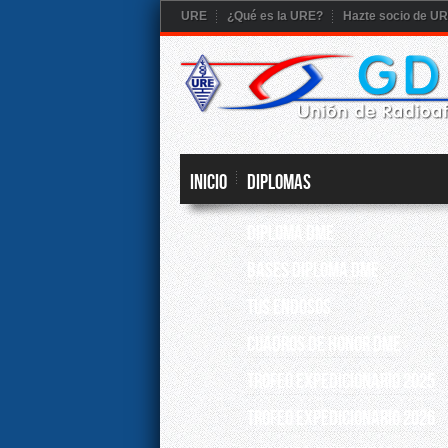
URE
¿Qué es la URE?
Hazte socio de U
Inicio
DIPLOMAS
DIPLOMA DME
BASES DIPLOMA DME
TUS ENDOSOS
CUADROS DE HONOR DME
TROFEO EXPEDICIONARIO 2025
TROFEO EXPEDICIONARIO 2026