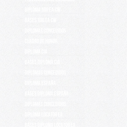
DIPLOMA 100 EA CW
BASES 100 EA CW
DIPLOMAS CONCEDIDOS
Cuadro de Honor
DIPLOMA CIA
BASES DIPLOMA CIA
DIPLOMAS CONCEDIDOS
DIPLOMA ESPAÑA
BASES DIPLOMA ESPAÑA
Diplomas concedidos
Diploma Locator EA
Bases Diploma Locator EA