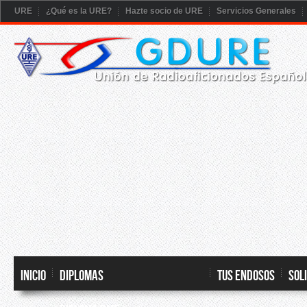
URE
¿Qué es la URE?
Hazte socio de URE
Servicios Generales
Inicio
DIPLOMAS
TUS ENDOSOS
SOL