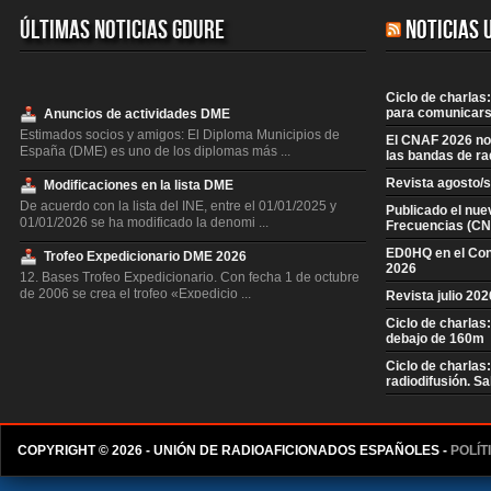
Últimas Noticias GDURE
Noticias 
Ciclo de charlas:
para comunicars
Anuncios de actividades DME
Estimados socios y amigos: El Diploma Municipios de
El CNAF 2026 no 
España (DME) es uno de los diplomas más ...
las bandas de ra
Revista agosto/
Modificaciones en la lista DME
De acuerdo con la lista del INE, entre el 01/01/2025 y
Publicado el nue
01/01/2026 se ha modificado la denomi ...
Frecuencias (CN
ED0HQ en el Co
Trofeo Expedicionario DME 2026
2026
12. Bases Trofeo Expedicionario. Con fecha 1 de octubre
de 2006 se crea el trofeo «Expedicio ...
Revista julio 20
Ciclo de charlas
EADX100 TOP Anual 2026
debajo de 160m
El trofeo permanente EADX100 Top Anual que premiará
al mejor Dxista de cada año, valorando e ...
Ciclo de charlas
radiodifusión. S
Modificaciones en la lista DME
De acuerdo con la lista del INE, entre el 01/01/2024 y
01/01/2025 se ha modificado la denomi ...
COPYRIGHT © 2026 - UNIÓN DE RADIOAFICIONADOS ESPAÑOLES -
POLÍT
TPEA Satélites y 23 cm