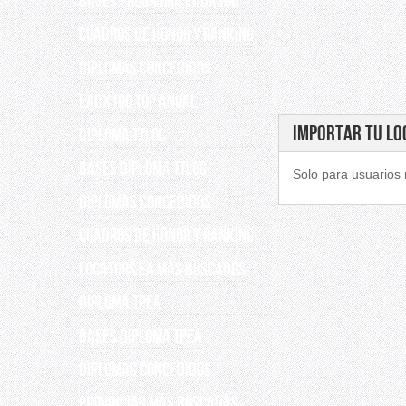
Bases programa EADX100
Cuadros de Honor y Ranking
Diplomas concedidos
EADX100 TOP ANUAL
IMPORTAR TU LO
DIPLOMA TTLOC
Bases Diploma TTLOC
Solo para usuarios 
DIPLOMAS CONCEDIDOS
Cuadros de Honor y Ranking
Locators EA más buscados
DIPLOMA TPEA
BASES DIPLOMA TPEA
DIPLOMAS CONCEDIDOS
Provincias más buscadas