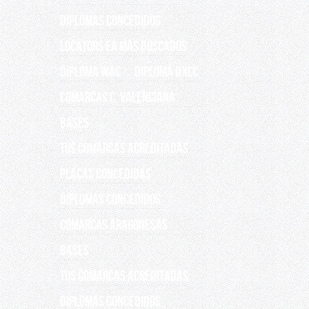
Diplomas concedidos
Locators EA más buscados
DIPLOMA WAC
Diploma DXCC
Comarcas C. Valenciana
Bases
Tus Comarcas acreditadas
Placas concedidas
DIPLOMAS CONCEDIDOS
COMARCAS ARAGONESAS
Bases
Tus comarcas acreditadas
DIPLOMAS CONCEDIDOS