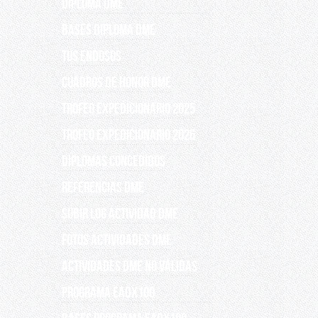
DIPLOMA DME
BASES DIPLOMA DME
TUS ENDOSOS
CUADROS DE HONOR DME
TROFEO EXPEDICIONARIO 2025
TROFEO EXPEDICIONARIO 2026
DIPLOMAS CONCEDIDOS
REFERENCIAS DME
SUBIR LOG ACTIVIDAD DME
FOTOS ACTIVIDADES DME
Actividades DME no válidas
PROGRAMA EADX100