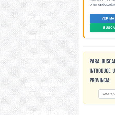
o no endosada
DIPLOMA 100 EA CW
BASES 100 EA CW
VER MA
DIPLOMAS CONCEDIDOS
BUSCA
Cuadro de Honor
DIPLOMA CIA
BASES DIPLOMA CIA
Para busca
DIPLOMAS CONCEDIDOS
introduce u
DIPLOMA ESPAÑA
provincia:
BASES DIPLOMA ESPAÑA
Diplomas concedidos
Diploma Locator EA
Bases Diploma Locator EA