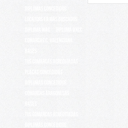
Diplomas concedidos
Locators EA más buscados
DIPLOMA WAC
Diploma DXCC
Comarcas C. Valenciana
Bases
Tus Comarcas acreditadas
Placas concedidas
DIPLOMAS CONCEDIDOS
COMARCAS ARAGONESAS
Bases
Tus comarcas acreditadas
DIPLOMAS CONCEDIDOS