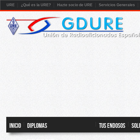
URE
¿Qué es la URE?
Hazte socio de URE
Servicios Generales
Inicio
DIPLOMAS
TUS ENDOSOS
SOL