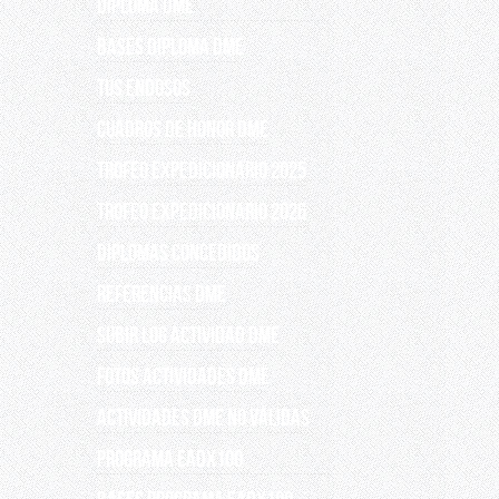
DIPLOMA DME
BASES DIPLOMA DME
TUS ENDOSOS
CUADROS DE HONOR DME
TROFEO EXPEDICIONARIO 2025
TROFEO EXPEDICIONARIO 2026
DIPLOMAS CONCEDIDOS
REFERENCIAS DME
SUBIR LOG ACTIVIDAD DME
FOTOS ACTIVIDADES DME
Actividades DME no válidas
PROGRAMA EADX100