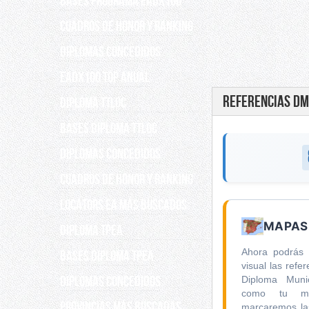
Bases programa EADX100
Cuadros de Honor y Ranking
Diplomas concedidos
EADX100 TOP ANUAL
REFERENCIAS D
DIPLOMA TTLOC
Bases Diploma TTLOC
DIPLOMAS CONCEDIDOS
Cuadros de Honor y Ranking
Locators EA más buscados
MAPAS
DIPLOMA TPEA
Ahora podrás
BASES DIPLOMA TPEA
visual las ref
DIPLOMAS CONCEDIDOS
Diploma Muni
como tu ma
Provincias más buscadas
marcaremos las