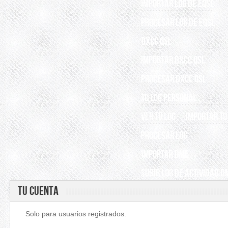
IMPORTAR LOG DE EQSL
PROCESAR LOG DE EQSL
DXCC QSL
IMPORTAR DXCC QSL
PROCESAR DXCC QSL
TU LOG PERSONAL
VER TU LOG
IMPORTAR TU
PROCESAR LOG
IMPORTAR DME
SUBIR LOG DE ACTIVIDAD D
TU CUENTA
Solo para usuarios registrados.