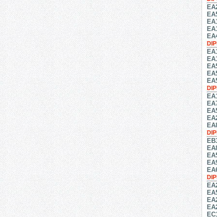
EA
EA
EA
EA
EA
DI
EA
EA
EA
EA
EA
DI
EA
EA
EA
EA
EA
DI
EB
EA
EA
EA
EA
DI
EA
EA
EA
EA
EC