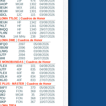
2KB
15F
476
05/08/2026
5AOP
MGM
1302
04/08/2026
3EUH
MIX
1951
03/08/2026
3EUH
MGM
1301
03/08/2026
5DCL
12C
115
03/08/2026
|
PLOMA TTLOC
Cuadros de Honor
3EUH
HF
1342
03/08/2026
7KLT
HF
1341
02/08/2026
4HQQ
HF
1340
29/07/2026
7LHN
HF
1339
28/07/2026
7KA
144 MHz
238
28/07/2026
|
PLOMA DME
Cuadros de Honor
4FQO
2097
05/08/2026
2BUW
2096
04/08/2026
1JWG
2095
03/08/2026
5JTF
2094
03/08/2026
IHI
2093
16/07/2026
|
E MONOBANDAS
Cuadros de Honor
7LEX
40M
101
04/08/2026
5JTF
40F
835
04/08/2026
7LEX
60F
89
03/08/2026
1DLH
40F
834
30/07/2026
3GJO
40F
833
27/07/2026
|
E PLUS - MÁSTER
Cuadros de Honor
4AFY
FON
370
05/08/2026
5QG
FON
369
01/08/2026
1MJ
MGM
35
29/07/2026
7CU
FON
368
13/07/2026
5IKP
FON
367
10/07/2026
PLOMA TPEA