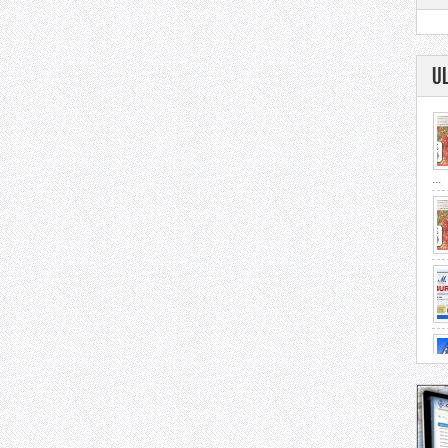
U
...