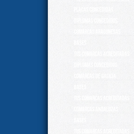
Placas concedidas
DIPLOMAS CONCEDIDOS
COMARCAS ARAGONESAS
Bases
Tus comarcas acreditadas
DIPLOMAS CONCEDIDOS
COMARCAS DE GALICIA
Bases
Tus comarcas acreditadas
COMARCAS ANDALUZAS
Bases
Tus comarcas acreditadas