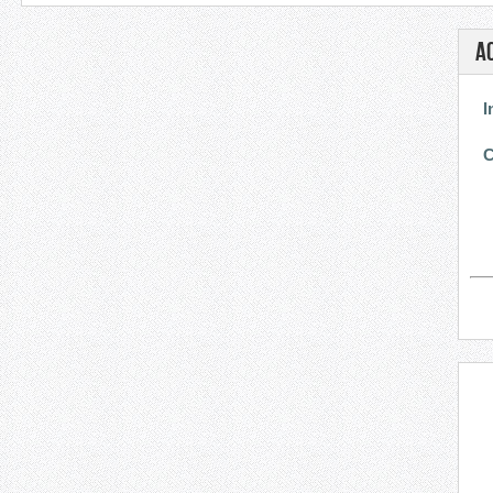
A
I
C