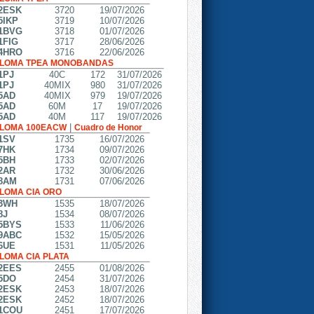
2ESK
3720
19/07/2026
5IKP
3719
10/07/2026
1BVG
3718
01/07/2026
1FIG
3717
28/06/2026
4HRO
3716
22/06/2026
PLOMA TPEA MONOBANDAS
1PJ
40C
172
31/07/2026
1PJ
40MIX
980
31/07/2026
5AD
40MIX
979
19/07/2026
5AD
60M
17
19/07/2026
5AD
40M
117
19/07/2026
|
PLOMA 100EACW
Cuadro de Honor
1SV
1735
16/07/2026
7HK
1734
09/07/2026
5BH
1733
02/07/2026
2AR
1732
30/06/2026
8AM
1731
07/06/2026
PLOMA CIA ORO
3WH
1535
18/07/2026
8J
1534
08/07/2026
5BYS
1533
11/06/2026
9ABC
1532
15/05/2026
6UE
1531
11/05/2026
PLOMA CIA PLATA
2EES
2455
01/08/2026
5DO
2454
31/07/2026
2ESK
2453
18/07/2026
2ESK
2452
18/07/2026
1COU
2451
17/07/2026