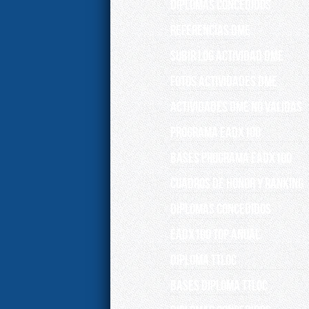
DIPLOMAS CONCEDIDOS
REFERENCIAS DME
SUBIR LOG ACTIVIDAD DME
FOTOS ACTIVIDADES DME
Actividades DME no válidas
PROGRAMA EADX100
Bases programa EADX100
Cuadros de Honor y Ranking
Diplomas concedidos
EADX100 TOP ANUAL
DIPLOMA TTLOC
Bases Diploma TTLOC