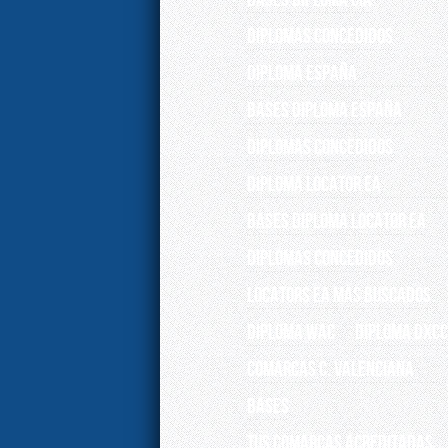
DIPLOMAS CONCEDIDOS
DIPLOMA ESPAÑA
BASES DIPLOMA ESPAÑA
Diplomas concedidos
Diploma Locator EA
Bases Diploma Locator EA
Diplomas concedidos
Locators EA más buscados
DIPLOMA WAC
Diploma DXCC
Comarcas C. Valenciana
Bases
Tus Comarcas acreditadas