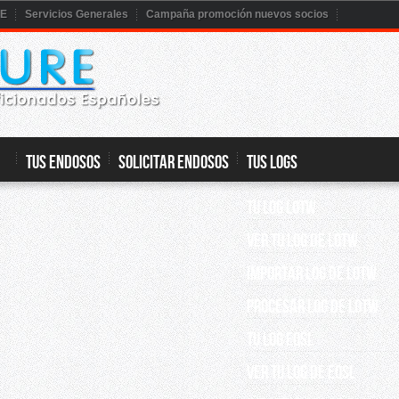
RE
Servicios Generales
Campaña promoción nuevos socios
TUS ENDOSOS
SOLICITAR ENDOSOS
TUS LOGS
TU LOG LOTW
VER TU LOG DE LOTW
IMPORTAR LOG DE LOTW
PROCESAR LOG DE LOTW
TU LOG EQSL
VER TU LOG DE EQSL