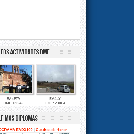
OTOS ACTIVIDADES DME
EA4FTV
EA4LY
DME: 09242
DME: 28064
ltimos diplomas
|
OGRAMA EADX100
Cuadros de Honor