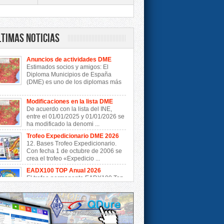
ltimas Noticias
Anuncios de actividades DME
Estimados socios y amigos: El
Diploma Municipios de España
(DME) es uno de los diplomas más
Modificaciones en la lista DME
De acuerdo con la lista del INE,
entre el 01/01/2025 y 01/01/2026 se
ha modificado la denomi ...
Trofeo Expedicionario DME 2026
12. Bases Trofeo Expedicionario.
Con fecha 1 de octubre de 2006 se
crea el trofeo «Expedicio ...
EADX100 TOP Anual 2026
El trofeo permanente EADX100 Top
Anual que premiará al mejor Dxista
de cada año, valorando e ...
Modificaciones en la lista DME
De acuerdo con la lista del INE,
entre el 01/01/2024 y 01/01/2025 se