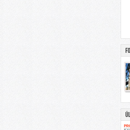
F
Ú
PR