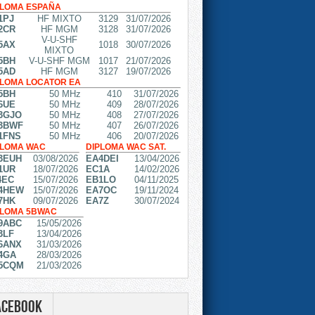
PLOMA ESPAÑA
1PJ
HF MIXTO
3129
31/07/2026
2CR
HF MGM
3128
31/07/2026
V-U-SHF
5AX
1018
30/07/2026
MIXTO
5BH
V-U-SHF MGM
1017
21/07/2026
5AD
HF MGM
3127
19/07/2026
PLOMA LOCATOR EA
5BH
50 MHz
410
31/07/2026
6UE
50 MHz
409
28/07/2026
3GJO
50 MHz
408
27/07/2026
3BWF
50 MHz
407
26/07/2026
1FNS
50 MHz
406
20/07/2026
PLOMA WAC
DIPLOMA WAC SAT.
3EUH
03/08/2026
EA4DEI
13/04/2026
1UR
18/07/2026
EC1A
14/02/2026
4EC
15/07/2026
EB1LO
04/11/2025
4HEW
15/07/2026
EA7OC
19/11/2024
7HK
09/07/2026
EA7Z
30/07/2024
PLOMA 5BWAC
9ABC
15/05/2026
3LF
13/04/2026
6ANX
31/03/2026
4GA
28/03/2026
5CQM
21/03/2026
acebook