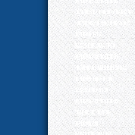
DIPLOMAS CONCEDIDOS
Cuadros de Honor y Ranking
Locators EA más buscados
DIPLOMA TPEA
BASES DIPLOMA TPEA
DIPLOMAS CONCEDIDOS
Provincias más buscadas
DIPLOMA 100 EA CW
BASES 100 EA CW
DIPLOMAS CONCEDIDOS
Cuadro de Honor
DIPLOMA CIA
BASES DIPLOMA CIA