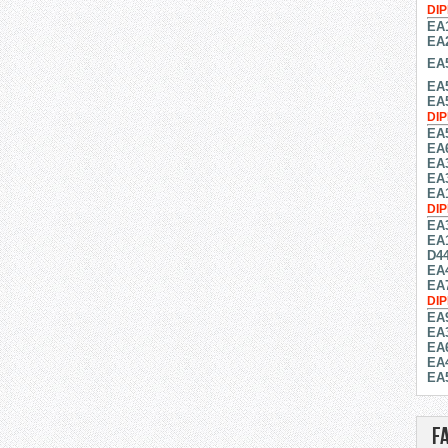
DI
EA
EA
EA
EA
EA
DI
EA
EA
EA
EA
EA
DI
EA
EA
D4
EA
EA
DI
EA
EA
EA
EA
EA
F