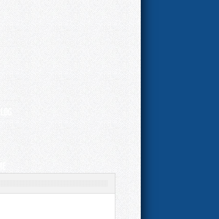
 LOG
ME