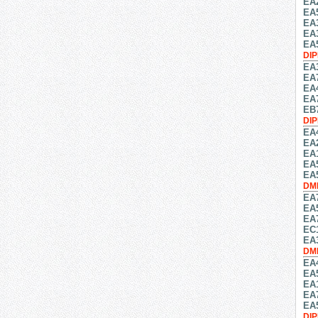
EA
EA
EA
EA
EA
DI
EA
EA
EA
EA
EB
DI
EA
EA
EA
EA
EA5
DM
EA
EA
EA
EC
EA
DM
EA
EA
EA
EA
EA
DI