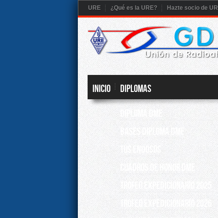
URE
¿Qué es la URE?
Hazte socio de U
Inicio
DIPLOMAS
DIPLOMA DME
BASES DIPLOMA DME
TUS ENDOSOS
CUADROS DE HONOR DME
TROFEO EXPEDICIONARIO 2025
TROFEO EXPEDICIONARIO 2026