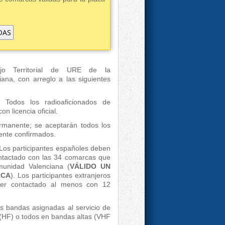
DAS
o Territorial de URE de la
ana, con arreglo a las siguientes
Todos los radioaficionados de
n licencia oficial.
manente; se aceptarán todos los
ente confirmados.
Los participantes españoles deben
ontactado con las 34 comarcas que
munidad Valenciana (
VÁLIDO UN
RCA
). Los participantes extranjeros
er contactado al menos con 12
s bandas asignadas al servicio de
 (HF) o todos en bandas altas (VHF