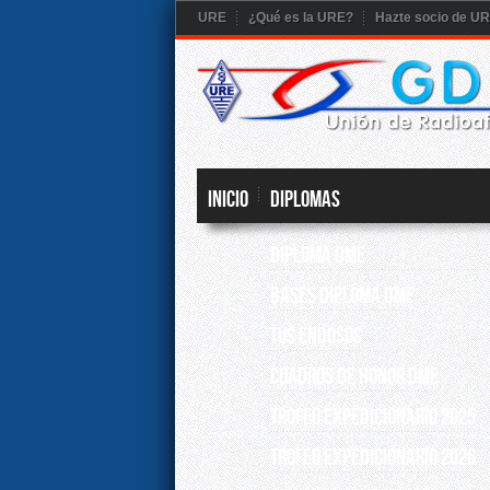
URE
¿Qué es la URE?
Hazte socio de U
Inicio
DIPLOMAS
DIPLOMA DME
BASES DIPLOMA DME
TUS ENDOSOS
CUADROS DE HONOR DME
TROFEO EXPEDICIONARIO 2025
TROFEO EXPEDICIONARIO 2026