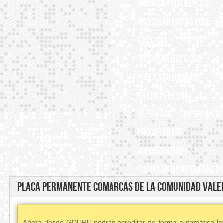
IMPORTAR LOG DE EQSL
PROCESAR LOG DE EQSL
DXCC QSL
IMPORTAR DXCC QSL
PROCESAR DXCC QSL
TU LOG PERSONAL
VER TU LOG
IMPORTAR TU
PROCESAR LOG
IMPORTAR DME
SUBIR LOG DE ACTIVIDAD D
Placa Permanente Comarcas de la Comunidad Vale
Ahora desde GDURE podrás acreditar de forma automática las