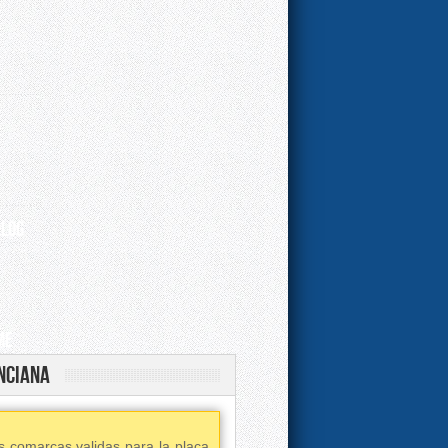
 LOG
ME
nciana
 comarcas validas para la placa