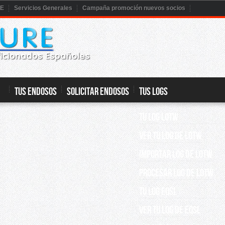
RE
Servicios Generales
Campaña promoción nuevos socios
TUS ENDOSOS
SOLICITAR ENDOSOS
TUS LOGS
TU LOG LOTW
VER TU LOG DE LOTW
IMPORTAR LOG DE LOTW
PROCESAR LOG DE LOTW
TU LOG EQSL
VER TU LOG DE EQSL