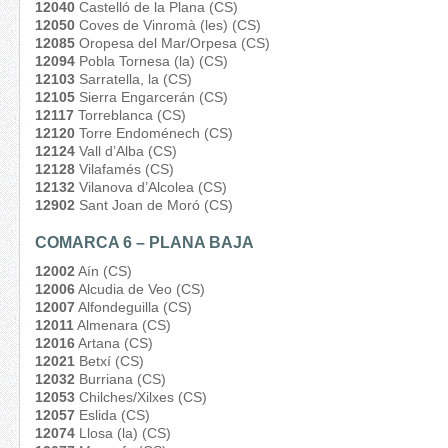
12040
Castelló de la Plana (CS)
12050
Coves de Vinromà (les) (CS)
12085
Oropesa del Mar/Orpesa (CS)
12094
Pobla Tornesa (la) (CS)
12103
Sarratella, la (CS)
12105
Sierra Engarcerán (CS)
12117
Torreblanca (CS)
12120
Torre Endoménech (CS)
12124
Vall d’Alba (CS)
12128
Vilafamés (CS)
12132
Vilanova d’Alcolea (CS)
12902
Sant Joan de Moró (CS)
COMARCA 6 – PLANA BAJA
12002
Aín (CS)
12006
Alcudia de Veo (CS)
12007
Alfondeguilla (CS)
12011
Almenara (CS)
12016
Artana (CS)
12021
Betxí (CS)
12032
Burriana (CS)
12053
Chilches/Xilxes (CS)
12057
Eslida (CS)
12074
Llosa (la) (CS)